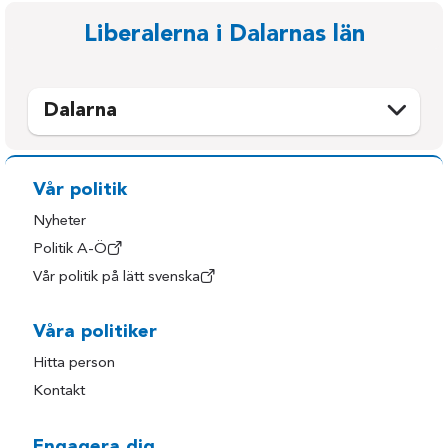
Liberalerna i Dalarnas län
Dalarna
Avesta
Mora
Borlänge
Orsa
Vår politik
Falun
Rättvik
Nyheter
Gagnef
Smedjebacken
Politik A-Ö
Vår politik på lätt svenska
Hedemora
Säter
Leksand
Vansbro
Våra politiker
Ludvika
Älvdalen
Hitta person
Malung-Sälen
Kontakt
Engagera dig