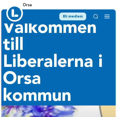
Orsa
Bli medlem
Välkommen
till
Liberalerna i
Orsa
kommun